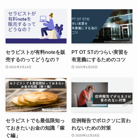
セラピストが有料noteを販
PT OT STのつらい実習を
売するのってどうなの？
有意義にするためのコツ
2021年3月14日
2021年1月20日
セラピストでも最低限知っ
症例報告でボロクソに言わ
ておきたいお金の知識「稼
れないための対策
ぐ編」
2020年12月24日